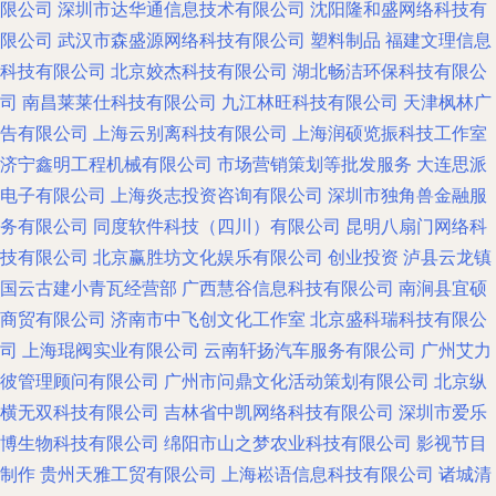
限公司
深圳市达华通信息技术有限公司
沈阳隆和盛网络科技有
限公司
武汉市森盛源网络科技有限公司
塑料制品
福建文理信息
科技有限公司
北京姣杰科技有限公司
湖北畅洁环保科技有限公
司
南昌莱莱仕科技有限公司
九江林旺科技有限公司
天津枫林广
告有限公司
上海云别离科技有限公司
上海润硕览振科技工作室
济宁鑫明工程机械有限公司
市场营销策划等批发服务
大连思派
电子有限公司
上海炎志投资咨询有限公司
深圳市独角兽金融服
务有限公司
同度软件科技（四川）有限公司
昆明八扇门网络科
技有限公司
北京赢胜坊文化娱乐有限公司
创业投资
泸县云龙镇
国云古建小青瓦经营部
广西慧谷信息科技有限公司
南涧县宜硕
商贸有限公司
济南市中飞创文化工作室
北京盛科瑞科技有限公
司
上海琨阀实业有限公司
云南轩扬汽车服务有限公司
广州艾力
彼管理顾问有限公司
广州市问鼎文化活动策划有限公司
北京纵
横无双科技有限公司
吉林省中凯网络科技有限公司
深圳市爱乐
博生物科技有限公司
绵阳市山之梦农业科技有限公司
影视节目
制作
贵州天雅工贸有限公司
上海崧语信息科技有限公司
诸城清