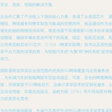
更安全、高效、智能的解决方案。
此次合作汇聚了产业链上下游的核心力量，形成了从底层芯片、
信模组、网络服务到整车制造与集成的完整闭环。移远通信作为
球领先的物联网模组供应商，将提供基于高通最新5G技术的车规
通信模组，确保车辆在复杂环境下的高速、稳定、低延迟连接。
公司将贡献其在5G芯片、C-V2X（蜂窝车联网）技术以及高性
算平台方面的深厚积累，为智能汽车的“大脑”和“神经系统”提供
心动力。
中国联通将发挥其在全国范围内优质的5G网络覆盖与运营服务优
势，为长城汽车的智能网联车型提供稳定、可靠、安全的蜂窝网
连接，并探索基于5G网络切片、边缘计算等技术的定制化服务，
满足自动驾驶、车载信息娱乐、远程升级（OTA）等不同场景对网
能力的差异化需求。
作为合作的落地载体，长城汽车将把先进的5G通信技术深度集成