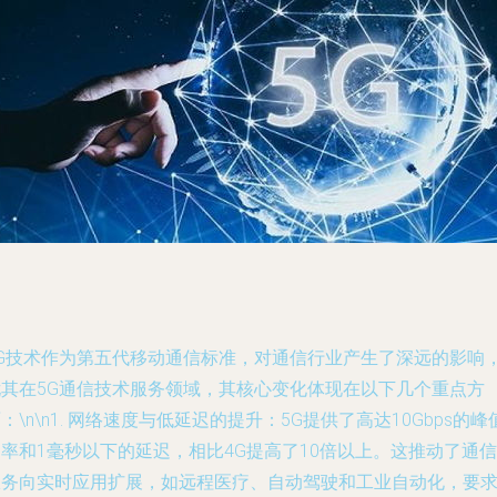
5G技术作为第五代移动通信标准，对通信行业产生了深远的影响
尤其在5G通信技术服务领域，其核心变化体现在以下几个重点方
：\n\n1.
网络速度与低延迟的提升
：5G提供了高达10Gbps的峰
率和1毫秒以下的延迟，相比4G提高了10倍以上。这推动了通信
服务向实时应用扩展，如远程医疗、自动驾驶和工业自动化，要