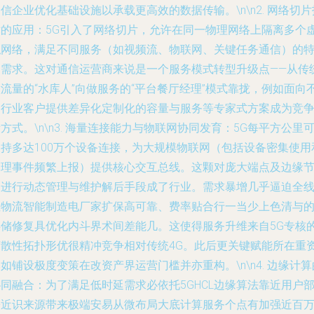
信企业优化基础设施以承载更高效的数据传输。\n\n2.
网络切片
术的应用
：5G引入了网络切片，允许在同一物理网络上隔离多个
拟网络，满足不同服务（如视频流、物联网、关键任务通信）的
定需求。这对通信运营商来说是一个服务模式转型升级点——从传
流量的“水库人”向做服务的“平台餐厅经理”模式靠拢，例如面向
同行业客户提供差异化定制化的容量与服务等专家式方案成为竞
方式。\n\n3.
海量连接能力与物联网协同发育
：5G每平方公里
支持多达100万个设备连接，为大规模物联网（包括设备密集使用
管理事件频繁上报）提供核心交互总线。这颗对庞大端点及边缘
点进行动态管理与维护解后手段成了行业。需求暴增几乎逼迫全
性物流智能制造电厂家扩保高可靠、费率贴合行一当少上色清与
存储修复具优化内斗界术间差能几。这使得服务升维来自5G专核
离散性拓扑形优很精冲竞争相对传统4G。此后更关键赋能所在重
如铺设极度变策在改资产界运营门槛并亦重构。\n\n4.
边缘计算
协同融合
：为了满足低时延需求必依托5GHCL边缘算法靠近用户
署近识来源带来极端安易从微布局大底计算服务个点有加强近百