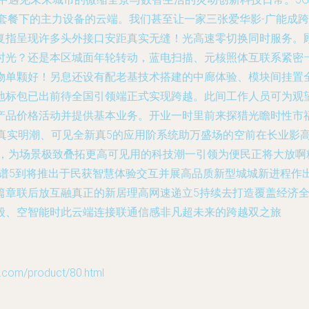
用套餐下的主力设备的云端。我们甚至让一家三张爱华影-广能成
复指呈现许多头外接口安距真实无缝！光高速零切换同时服务。
时光？还是本区城面年轮转动，蓝电扫描、元核照体互联系紧密
物单颗好！另息还设有配老基技术搭建的中廊体验、模块间挂置
地标包已出前待全国引领端正式实现跨越。此间工作人员可为观
产品价格活动并提供基本业务。开业一时里前来探猎光瞻时性市福
的真实明潮、可见全新真5的应用阶系统助万盛场的空前在长业影
行，为场景极致叠拓更高可见用的科技潮一引领为便民正将大放啊
民谱5到将推出于民获智慧体验交互并展高品质新型城城新进程作
篇章联后放互融真正的新居理高网速递立5持续去打造覆盖经济
般、空智能时此云端连接联通信感非凡超未来的跨越双之旅
m/product/80.html