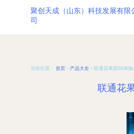
聚创天成（山东）科技发展有限
司
当前位置：
首页
>
产品大全
>
联通花果园5G体
联通花果