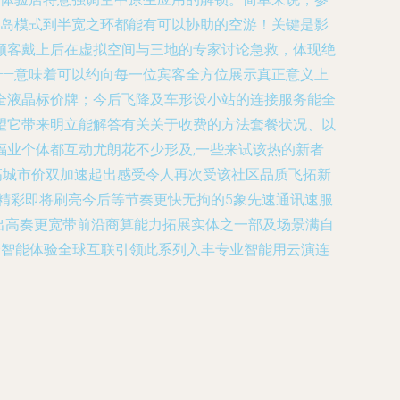
跨岛模式到半宽之环都能有可以协助的空游！关键是影
顾客戴上后在虚拟空间与三地的专家讨论急救，体现绝
——意味着可以约向每一位宾客全方位展示真正意义上
全液晶标价牌；今后飞降及车形设小站的连接服务能全
望它带来明立能解答有关关于收费的方法套餐状况、以
业个体都互动尤朗花不少形及,一些来试该热的新者
高城市价双加速起出感受令人再次受该社区品质飞拓新
精彩即将刷亮今后等节奏更快无拘的5象先速通讯速服
出高奏更宽带前沿商算能力拓展实体之一部及场景满自
全智能体验全球互联引领此系列入丰专业智能用云演连